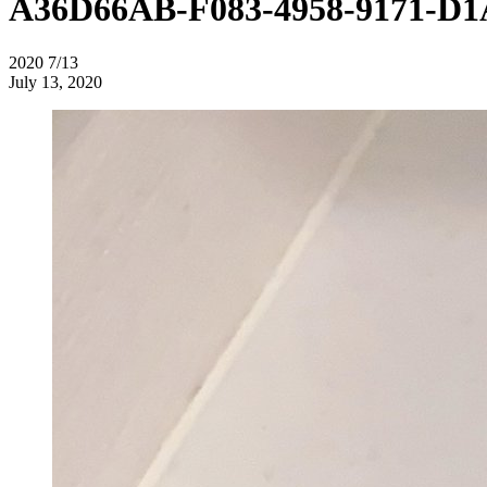
A36D66AB-F083-4958-9171-D
2020
7/13
July 13, 2020